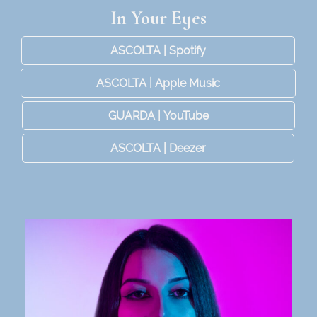
In Your Eyes
ASCOLTA | Spotify
ASCOLTA | Apple Music
GUARDA | YouTube
ASCOLTA | Deezer